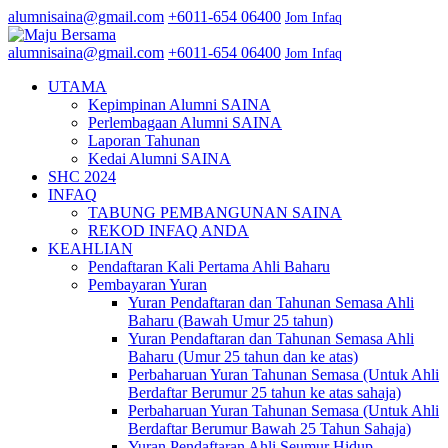
alumnisaina@gmail.com
+6011-654 06400
Jom Infaq
alumnisaina@gmail.com
+6011-654 06400
Jom Infaq
UTAMA
Kepimpinan Alumni SAINA
Perlembagaan Alumni SAINA
Laporan Tahunan
Kedai Alumni SAINA
SHC 2024
INFAQ
TABUNG PEMBANGUNAN SAINA
REKOD INFAQ ANDA
KEAHLIAN
Pendaftaran Kali Pertama Ahli Baharu
Pembayaran Yuran
Yuran Pendaftaran dan Tahunan Semasa Ahli
Baharu (Bawah Umur 25 tahun)
Yuran Pendaftaran dan Tahunan Semasa Ahli
Baharu (Umur 25 tahun dan ke atas)
Perbaharuan Yuran Tahunan Semasa (Untuk Ahli
Berdaftar Berumur 25 tahun ke atas sahaja)
Perbaharuan Yuran Tahunan Semasa (Untuk Ahli
Berdaftar Berumur Bawah 25 Tahun Sahaja)
Yuran Pendaftaran Ahli Seumur Hidup