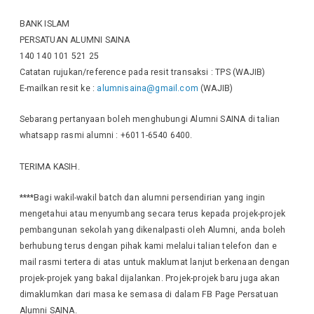
BANK ISLAM
PERSATUAN ALUMNI SAINA
140 140 101 521 25
Catatan rujukan/reference pada resit transaksi : TPS (WAJIB)
E-mailkan resit ke :
alumnisaina@gmail.com
(WAJIB)
Sebarang pertanyaan boleh menghubungi Alumni SAINA di talian
whatsapp rasmi alumni : +6011-6540 6400.
TERIMA KASIH.
****Bagi wakil-wakil batch dan alumni persendirian yang ingin
mengetahui atau menyumbang secara terus kepada projek-projek
pembangunan sekolah yang dikenalpasti oleh Alumni, anda boleh
berhubung terus dengan pihak kami melalui talian telefon dan e
mail rasmi tertera di atas untuk maklumat lanjut berkenaan dengan
projek-projek yang bakal dijalankan. Projek-projek baru juga akan
dimaklumkan dari masa ke semasa di dalam FB Page Persatuan
Alumni SAINA.