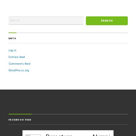
META
Log in
Entries feed
Comments feed
WordPress.org
FACEBOOK FEED