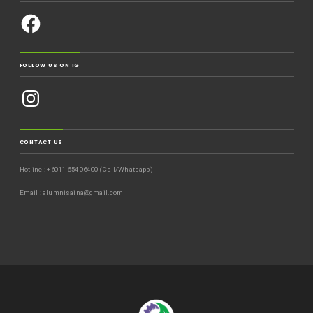
FOLLOW US ON IG
CONTACT US
Hotline : +6011-654 06400 (Call/Whatsapp)
Email : alumnisaina@gmail.com